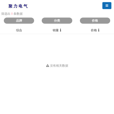
导航
筛选出
0
条数据
品牌
分类
价格
综合
销量
价格
没有相关数据