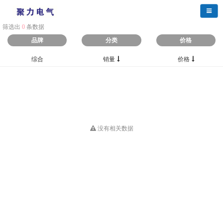
导航
筛选出
0
条数据
品牌
分类
价格
综合
销量
价格
没有相关数据