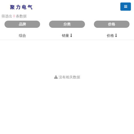
导航
筛选出
0
条数据
品牌
分类
价格
综合
销量
价格
没有相关数据