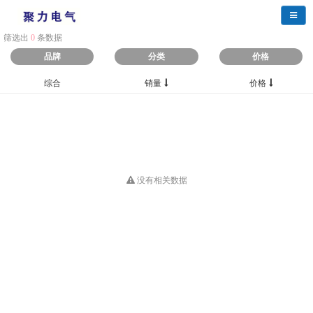
导航
筛选出
0
条数据
品牌
分类
价格
综合
销量
价格
没有相关数据