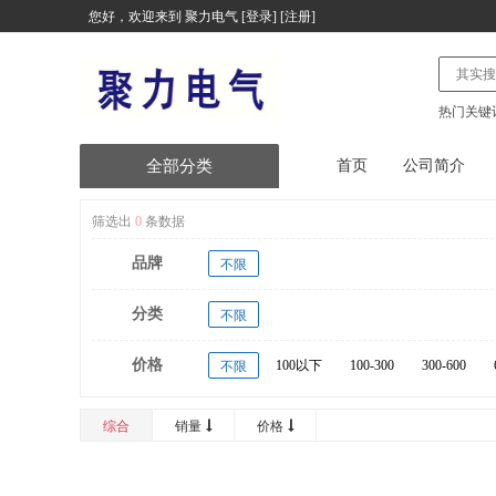
您好，欢迎来到
聚力电气
[
登录
] [
注册
]
热门关键
全部分类
首页
公司简介
电气设备
筛选出
0
条数据
品牌
电子产品
不限
分类
台式计算机及配件
不限
价格
办公/设备/电气/其他
100以下
100-300
300-600
不限
20000以上
便携式计算机及配件
综合
销量
价格
服务器及配件