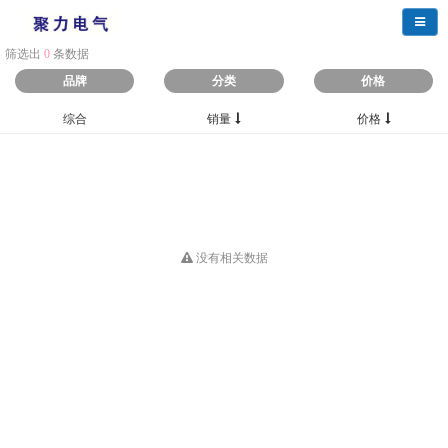
导航
筛选出
0
条数据
品牌
分类
价格
综合
销量
价格
没有相关数据