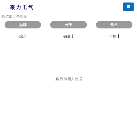
导航
筛选出
0
条数据
品牌
分类
价格
综合
销量
价格
没有相关数据