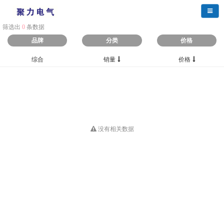
导航
筛选出
0
条数据
品牌
分类
价格
综合
销量
价格
没有相关数据