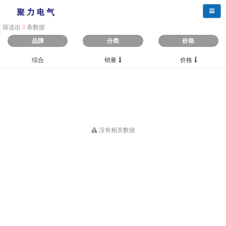
导航
筛选出
0
条数据
品牌
分类
价格
综合
销量
价格
没有相关数据